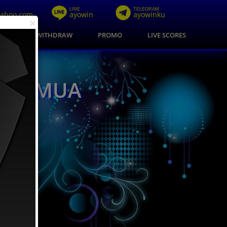
LINE
TELEGRAM
yahoo.com
ayowin
ayowinku
×
SIT
WITHDRAW
PROMO
LIVE SCORES
A SEMUA