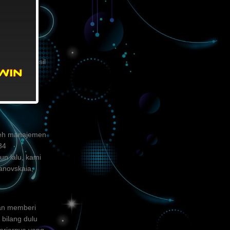
un asal Brasil
k tersebut
22,
di Bola
leh manajemen
34
un lalu, kami
anovskaia,
dan memberi
bilang dulu