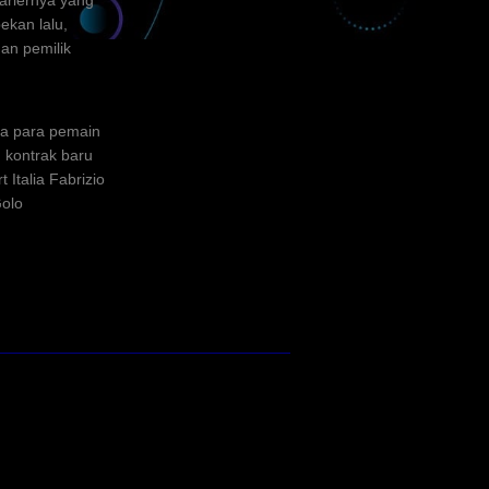
ariernya yang
ekan lalu,
an pemilik
ga para pemain
 kontrak baru
Italia Fabrizio
Golo