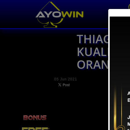
THIAGO 
KUALITA
ORANG D
05 Jun 2021