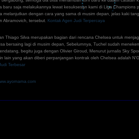
 bergabung, semoga dia bisa menambah torfi baru ke dalam catatan k
ia baru saja melakukannya lewat kesuksesan kami di Liga Champions p
a melanjutkan dengan cara yang sama di musim depan, jelas kaki tang
 Abramovich, tersebut.
Kontak Agen Judi Terpercaya
 Thiago Silva merupakan bagian dari rencana Chelsea untuk menja
bisa bersaing lagi di musim depan, Sebelumnya, Tuchel sudah meneken
datang, begitu juga dengan Olivier Giroud, Menurut jurnalis Sky Sport 
 lain yang akan diberi perpanjangan kontrak oleh Chelsea adalah N'
Judi Terbesar
f: www.ayomama.com