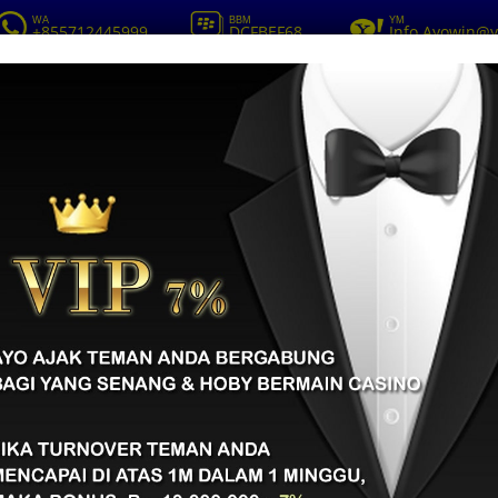
WA
BBM
YM
+855712445999
DCFBEF68
Info.Ayowin@
HOME
DAFTAR
DEPO
SUDAH MENUNJUKKAN
SNYA MUSIM INI KEPAD
I CHELSEA