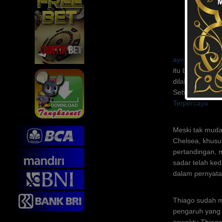
ayomama.com
itu baru saja 
dilakukan pada 
Sebelumnya, ma
Terpercaya
Meski tak muda
Chelsea, khusu
pertandingan, m
sadar telah ked
dalam pernyata
Thiago sudah m
pengaruh yang 