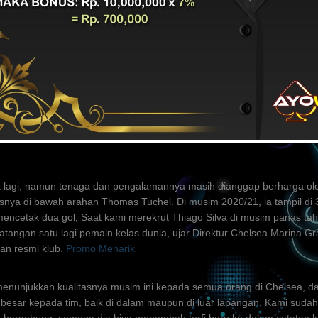
- Thiago Silva dipastikan bertahan di Chelsea musim depan, Bek 36 tah
diganjar kontrak baru oleh The Blues, Pengumuman perpanjangan kontra
Jumat (4/6/2021), Ia akan bertahan di Stamford Bridge hingga Juni 20
sa bakti Thiago Silva memang hanya sampai bulan ini saja.
Bandar Ju
 lagi, namun tenaga dan pengalamannya masih dianggap berharga o
snya di bawah arahan Thomas Tuchel. Di musim 2020/21, ia tampil di 
encetak dua gol, Saat kami merekrut Thiago Silva di musim panas tah
atangan satu lagi pemain kelas dunia, ujar Direktur Chelsea Marina Gr
an resmi klub.
Promo Menarik
enunjukkan kualitasnya musim ini kepada semua orang di Chelsea, 
besar kepada tim, baik di dalam maupun di luar lapangan, Kami sudah 