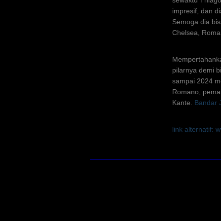
sewaktu Thiago
impresif, dan d
Semoga dia bis
Chelsea, Roman
Mempertahankan
pilarnya demi 
sampai 2024 men
Romano, pemain
Kante.
Bandar 
link alternati