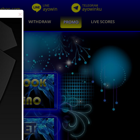
LINE
TELEGRAM
yahoo.com
ayowin
ayowinku
×
EPOSIT
WITHDRAW
LIVE SCORES
PROMO