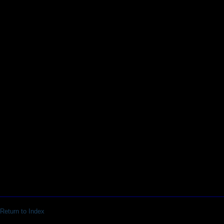
Return to Index